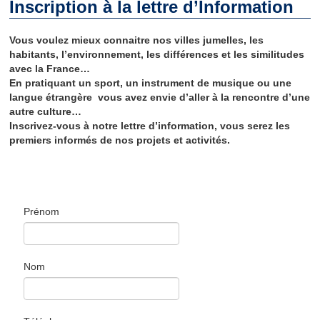
Inscription à la lettre d’Information
Jumelage
Vous voulez mieux connaitre nos villes jumelles, les
habitants, l’environnement, les différences et les similitudes
Clamart
avec la France…
En pratiquant un sport, un instrument de musique ou une
Lunebourg
langue étrangère vous avez envie d’aller à la rencontre d’une
autre culture…
North Lincolnshire
Inscrivez-vous à notre lettre d’information, vous serez les
premiers informés de nos projets et activités.
Majadahonda
Artachat
Penamacor
Prénom
Comité de Jumelage
Qu’est-ce que le Comité de Jumelage de Clamart ?
Nom
Les domaines d’intervention