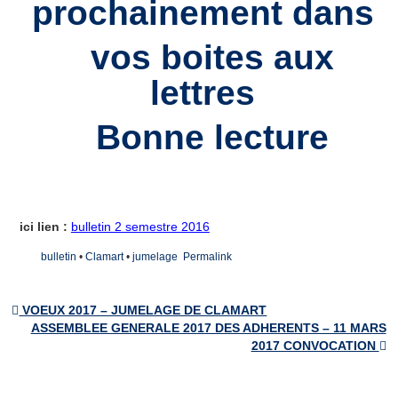
prochainement dans
Les villes jumelles
Actualités
vos boites aux
Agenda et bulletins
lettres
Galerie de Photos
Bonne lecture
Adhésion
Nous contacter
Le bureau
ici lien :
bulletin 2 semestre 2016
Inscription à la lettre d’Information
bulletin
•
Clamart
•
jumelage
Permalink
Formulaire de Contact
VOEUX 2017 – JUMELAGE DE CLAMART
Post navigation
ASSEMBLEE GENERALE 2017 DES ADHERENTS – 11 MARS
2017 CONVOCATION