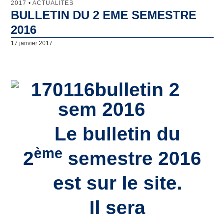
2017
•
ACTUALITÉS
BULLETIN DU 2 EME SEMESTRE
Jumelage
2016
Clamart
17 janvier 2017
Lunebourg
North Lincolnshire
Majadahonda
Artachat
Le bulletin du
Penamacor
ème
2
semestre 2016
Comité de Jumelage
est sur le site.
Qu’est-ce que le Comité de Jumelage de Clamart ?
Il sera
Les domaines d’intervention