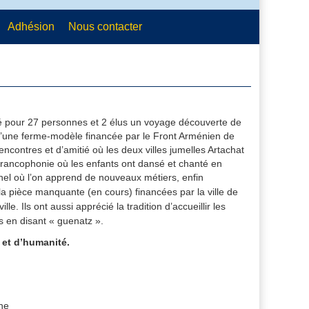
Adhésion
Nous contacter
é pour 27 personnes et 2 élus un voyage découverte de
 d’une ferme-modèle financée par le Front Arménien de
contres et d’amitié où les deux villes jumelles Artachat
e francophonie où les enfants ont dansé et chanté en
nel où l’on apprend de nouveaux métiers, enfin
a pièce manquante (en cours) financées par la ville de
le. Ils ont aussi apprécié la tradition d’accueillir les
s en disant « guenatz ».
 et d’humanité.