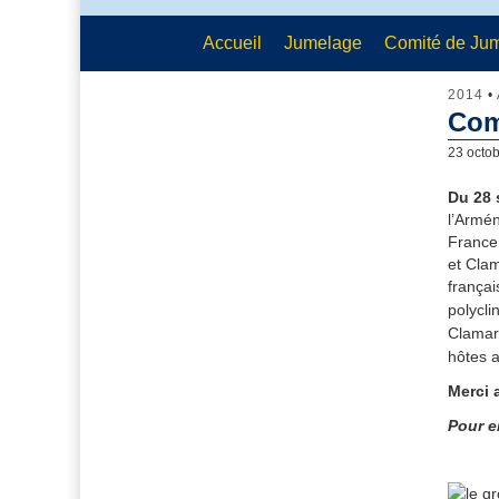
Accueil
Jumelage
Comité de Ju
2014
•
Com
23 octo
Du 28 
l’Armén
France 
et Clam
françai
polycli
Clamar
hôt
es a
Merci 
Pour e