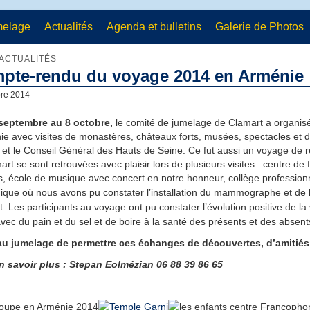
melage
Actualités
Agenda et bulletins
Galerie de Photos
ACTUALITÉS
pte-rendu du voyage 2014 en Arménie
bre 2014
septembre au 8 octobre,
le comité de jumelage de Clamart a organis
ie avec visites de monastères, châteaux forts, musées, spectacles et
et le Conseil Général des Hauts de Seine. Ce fut aussi un voyage de ren
art se sont retrouvées avec plaisir lors de plusieurs visites : centre d
s, écol
e de musique avec concert en notre honneur, collège pr
ofession
nique où nous avons pu constater l’installation du mammographe et de l
t.
Les participants au voyage ont pu constater l’évolution positive de la vil
vec du pain et du sel et de boire à la santé des présents et des absent
a
u jumelage de permettre ces échanges de découvertes, d’amitiés
n savoir plus : Stepan Eolmézian 06 88 39 86 65