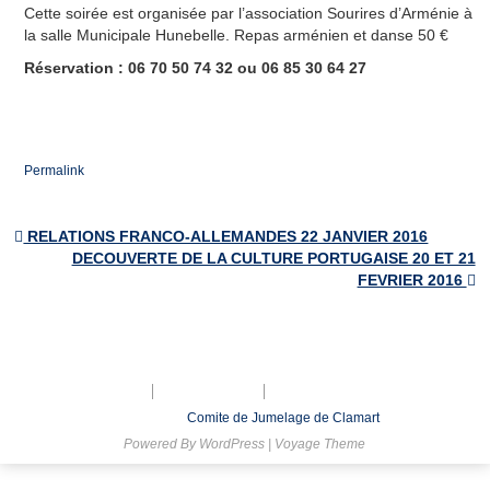
Les villes jumelles
Cette soirée est organisée par l’association Sourires d’Arménie à
la salle Municipale Hunebelle. Repas arménien et danse 50 €
Actualités
Réservation : 06 70 50 74 32 ou 06 85 30 64 27
Agenda et bulletins
Galerie de Photos
Permalink
Adhésion
Nous contacter
RELATIONS FRANCO-ALLEMANDES 22 JANVIER 2016
Post navigation
DECOUVERTE DE LA CULTURE PORTUGAISE 20 ET 21
Le bureau
FEVRIER 2016
Inscription à la lettre d’Information
Formulaire de Contact
Mentions légales
Nous contacter
Inscription à la lettre d’Information
© 2026
Comite de Jumelage de Clamart
Powered By
WordPress
|
Voyage Theme