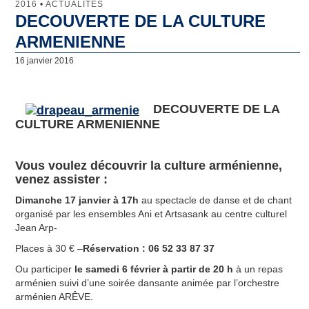
2016
•
ACTUALITÉS
DECOUVERTE DE LA CULTURE
Jumelage
ARMENIENNE
Clamart
16 janvier 2016
Lunebourg
DEC
OUVERTE
DE LA
North Lincolnshire
CULTURE ARMENI
ENNE
Majadahonda
Vous voulez découvrir la culture arménienne,
Artachat
venez assister :
Penamacor
Dimanche 17 janvier à 17h
au spectacle de danse et de chant
organisé par les ensembles Ani et Artsasank au centre culturel
Comité de Jumelage
Jean Arp-
Places à 30 € –
Réservation : 06 52 33 87 37
Qu’est-ce que le Comité de Jumelage de Clamart ?
Ou participer
le samedi 6 février à partir de 20 h
à un repas
arménien suivi d’une soirée dansante animée par l’orchestre
Les domaines d’intervention
arménien ARÊVE.