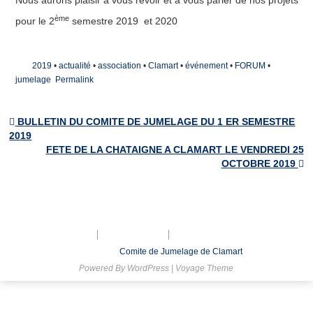
Nous aurons plaisir à vous revoir et à vous parler de nos projets
Les villes jumelles
ème
pour le 2
semestre 2019 et 2020
Actualités
Agenda et bulletins
2019
•
actualité
•
association
•
Clamart
•
événement
•
FORUM
•
jumelage
Permalink
Galerie de Photos
Adhésion
BULLETIN DU COMITE DE JUMELAGE DU 1 ER SEMESTRE
Post navigation
2019
Nous contacter
FETE DE LA CHATAIGNE A CLAMART LE VENDREDI 25
OCTOBRE 2019
Le bureau
Inscription à la lettre d’Information
Formulaire de Contact
Mentions légales
Nous contacter
Inscription à la lettre d’Information
© 2026
Comite de Jumelage de Clamart
Powered By
WordPress
|
Voyage Theme