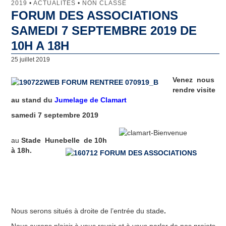
2019
•
ACTUALITÉS
•
NON CLASSÉ
FORUM DES ASSOCIATIONS
Jumelage
SAMEDI 7 SEPTEMBRE 2019 DE
Clamart
10H A 18H
25 juillet 2019
Lunebourg
Venez
nous
North Lincolnshire
rendre visite
au stand du
Jumelage de Clamart
Majadahonda
samedi 7 septembre 2019
Artachat
au
Stade Hunebelle de 10h
Penamacor
à 18h.
Comité de Jumelage
Qu’est-ce que le Comité de Jumelage de Clamart ?
Les domaines d’intervention
Nous serons situés à droite de l’entrée du stade
.