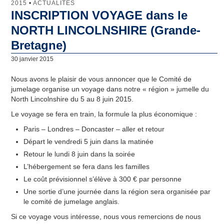
2015
•
ACTUALITÉS
INSCRIPTION VOYAGE dans le
Jumelage
NORTH LINCOLNSHIRE (Grande-
Clamart
Bretagne)
30 janvier 2015
Lunebourg
Nous avons le plaisir de vous annoncer que le Comité de
North Lincolnshire
jumelage organise un voyage dans notre « région » jumelle du
North Lincolnshire du 5 au 8 juin 2015.
Majadahonda
Le voyage se fera en train, la formule la plus économique :
Artachat
Paris – Londres – Doncaster – aller et retour
Départ le vendredi 5 juin dans la matinée
Penamacor
Retour le lundi 8 juin dans la soirée
Comité de Jumelage
L’hébergement se fera dans les familles
Le coût prévisionnel s’élève à 300 € par personne
Qu’est-ce que le Comité de Jumelage de Clamart ?
Une sortie d’une journée dans la région sera organisée par
le comité de jumelage anglais.
Les domaines d’intervention
Si ce voyage vous intéresse, nous vous remercions de nous