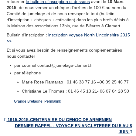
Les villes jumelles
retourner
le bulletin d’inscription ci-dessous
avant le
10 Mars
2015
, de nous verser un chèque d’arrhes de 100 € au nom du
Actualités
Comité de jumelage et de nous renvoyer le tout (bulletin
d’inscription + chèques + cotisation) dans les plus brefs délais à
Agenda et bulletins
la Maison des associations 13bis, rue de Bièvres à Clamart.
Bulletin d’inscription :
inscription voyage North Lincolnshire 2015
Galerie de Photos
>>
Et si vous avez besoin de renseignements complémentaires
Adhésion
nous contacter
Nous contacter
par courriel
contact@jumelage-clamart.fr
par téléphone
Le bureau
Marie Rose Ramarao : 01 46 38 77 16 –06 99 25 46 77
Inscription à la lettre d’Information
Christiane Le Thomas : 01 46 45 13 21- 06 07 04 28 50
Formulaire de Contact
Grande Bretagne
Permalink
1915-2015-CENTENAIRE DU GENOCIDE ARMENIEN
Post navigation
DERNIER RAPPEL : VOYAGE EN ANGLETERRE DU 5 AU 8
JUIN