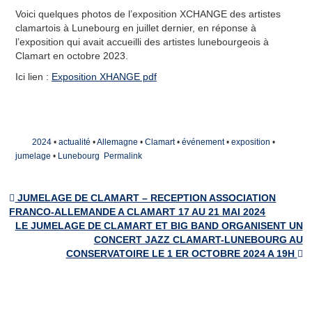
Les villes jumelles
Voici quelques photos de l’exposition XCHANGE des artistes
clamartois à Lunebourg en juillet dernier, en réponse à
Actualités
l’exposition qui avait accueilli des artistes lunebourgeois à
Clamart en octobre 2023.
Agenda et bulletins
Ici lien :
Exposition XHANGE pdf
Galerie de Photos
Adhésion
2024
•
actualité
•
Allemagne
•
Clamart
•
événement
•
exposition
•
Nous contacter
jumelage
•
Lunebourg
Permalink
Le bureau
JUMELAGE DE CLAMART – RECEPTION ASSOCIATION
Inscription à la lettre d’Information
Post navigation
FRANCO-ALLEMANDE A CLAMART 17 AU 21 MAI 2024
LE JUMELAGE DE CLAMART ET BIG BAND ORGANISENT UN
Formulaire de Contact
CONCERT JAZZ CLAMART-LUNEBOURG AU
CONSERVATOIRE LE 1 ER OCTOBRE 2024 A 19H