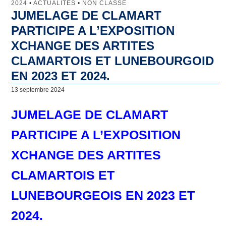
2024
•
ACTUALITÉS
•
NON CLASSÉ
JUMELAGE DE CLAMART
Jumelage
PARTICIPE A L’EXPOSITION
Clamart
XCHANGE DES ARTITES
CLAMARTOIS ET LUNEBOURGOID
Lunebourg
EN 2023 ET 2024.
North Lincolnshire
13 septembre 2024
Majadahonda
JUMELAGE DE CLAMART
Artachat
PARTICIPE A L’EXPOSITION
Penamacor
XCHANGE DES ARTITES
Comité de Jumelage
CLAMARTOIS ET
Qu’est-ce que le Comité de Jumelage de Clamart ?
LUNEBOURGEOIS EN 2023 ET
Les domaines d’intervention
2024.