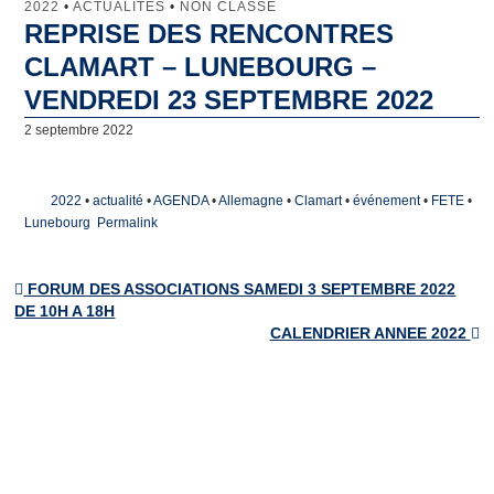
2022
•
ACTUALITÉS
•
NON CLASSÉ
REPRISE DES RENCONTRES
Jumelage
CLAMART – LUNEBOURG –
Clamart
VENDREDI 23 SEPTEMBRE 2022
2 septembre 2022
Lunebourg
North Lincolnshire
2022
•
actualité
•
AGENDA
•
Allemagne
•
Clamart
•
événement
•
FETE
•
Lunebourg
Permalink
Majadahonda
Artachat
FORUM DES ASSOCIATIONS SAMEDI 3 SEPTEMBRE 2022
Post navigation
DE 10H A 18H
Penamacor
CALENDRIER ANNEE 2022
Comité de Jumelage
Qu’est-ce que le Comité de Jumelage de Clamart ?
Les domaines d’intervention