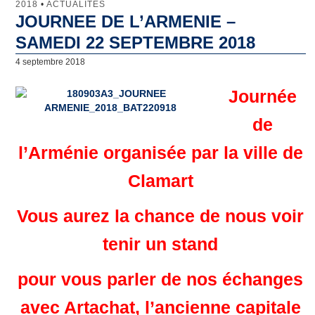
2018
•
ACTUALITÉS
JOURNEE DE L’ARMENIE –
Jumelage
SAMEDI 22 SEPTEMBRE 2018
Clamart
4 septembre 2018
Lunebourg
Journée
North Lincolnshire
de
Majadahonda
l’Arménie organisée par la ville de
Artachat
Clamart
Penamacor
Vous aurez la chance de nous voir
Comité de Jumelage
tenir un stand
Qu’est-ce que le Comité de Jumelage de Clamart ?
pour vous parler de nos échanges
Les domaines d’intervention
avec Artachat, l’ancienne capitale