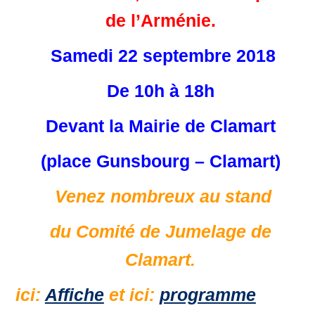
Les villes jumelles
de l’Arménie.
Actualités
Samedi 22 septembre 2018
Agenda et bulletins
De 10h à 18h
Galerie de Photos
Adhésion
Devant la Mairie de Clamart
Nous contacter
(place Gunsbourg – Clamart)
Le bureau
Venez nombreux au stand
Inscription à la lettre d’Information
du Comité de Jumelage de
Formulaire de Contact
Clamart.
ici:
Affiche
et ici:
programme