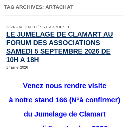
TAG ARCHIVES:
ARTACHAT
Jumelage
Clamart
2026
•
ACTUALITÉS
•
CARROUSEL
LE JUMELAGE DE CLAMART AU
Lunebourg
FORUM DES ASSOCIATIONS
North Lincolnshire
SAMEDI 5 SEPTEMBRE 2026 DE
10H A 18H
Majadahonda
17 juillet 2026
Artachat
Penamacor
Venez
nous rendre visite
Comité de Jumelage
à notre stand 166 (N°à confirmer)
Qu’est-ce que le Comité de Jumelage de Clamart ?
du Jumelage de Clamart
Les domaines d’intervention