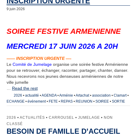
INSCRIPTION URGENTE
9 juin 2026
SOIREE FESTIVE ARMENIENNE
MERCREDI 17 JUIN 2026 A 20H
—— INSCRIPTION URGENTE —-
Le
Comité de Jumelage
organise une soirée festive Arménienne
pour se retrouver, échanger, raconter, partager, chanter, danser.
Nous recevrons nos jeunes denseuses arméniennes de notre
ville jumelle
…
Read the rest
2026
•
actualité
•
AGENDA
•
Arménie
•
Artachat
•
association
•
Clamart
•
ECHANGE
•
événement
•
FETE
•
REPAS
•
REUNION
•
SOIREE
•
SORTIE
2026
•
ACTUALITÉS
•
CARROUSEL
•
JUMELAGE
•
NON
CLASSÉ
BESOIN DE FAMILLE D’ACCUEIL