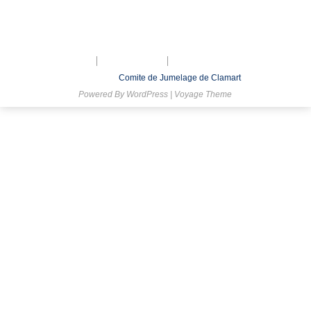
Mentions légales
Nous contacter
Inscription à la lettre d’Information
© 2026
Comite de Jumelage de Clamart
Powered By
WordPress
|
Voyage Theme