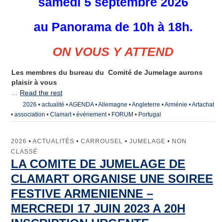
samedi 5 septembre 2026
Les villes jumelles
Actualités
au
Panorama de 10h à 18h.
Agenda et bulletins
ON VOUS Y ATTEND
Galerie de Photos
Les membres du bureau du Comité de Jumelage aurons
Adhésion
plaisir à vous
…
Read the rest
Nous contacter
2026
•
actualité
•
AGENDA
•
Allemagne
•
Angleterre
•
Arménie
•
Artachat
•
association
•
Clamart
•
événement
•
FORUM
•
Portugal
Le bureau
2026
•
ACTUALITÉS
•
CARROUSEL
•
JUMELAGE
•
NON
Inscription à la lettre d’Information
CLASSÉ
LA COMITE DE JUMELAGE DE
Formulaire de Contact
CLAMART ORGANISE UNE SOIREE
FESTIVE ARMENIENNE –
MERCREDI 17 JUIN 2023 A 20H