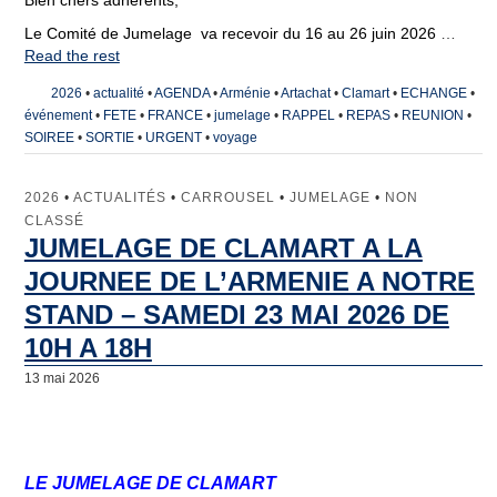
Bien chers adhérents,
Le Comité de Jumelage va recevoir du 16 au 26 juin 2026
…
Read the rest
2026
•
actualité
•
AGENDA
•
Arménie
•
Artachat
•
Clamart
•
ECHANGE
•
événement
•
FETE
•
FRANCE
•
jumelage
•
RAPPEL
•
REPAS
•
REUNION
•
SOIREE
•
SORTIE
•
URGENT
•
voyage
2026
•
ACTUALITÉS
•
CARROUSEL
•
JUMELAGE
•
NON
CLASSÉ
JUMELAGE DE CLAMART A LA
JOURNEE DE L’ARMENIE A NOTRE
STAND – SAMEDI 23 MAI 2026 DE
10H A 18H
13 mai 2026
LE JUMELAGE DE CLAMART