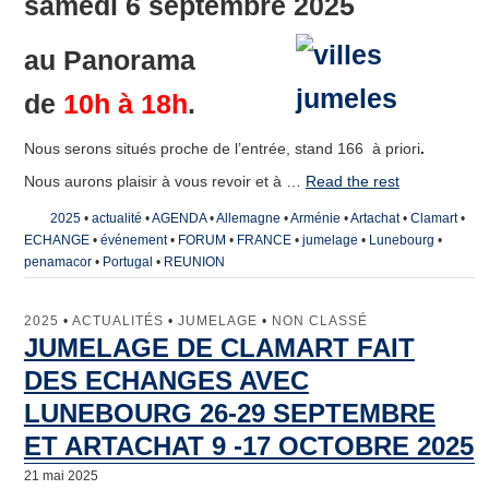
samedi 6 septembre 2025
au
Panorama
de
10h à 18h
.
Nous serons situés proche de l’entrée, stand 166 à priori
.
Nous aurons plaisir à vous revoir et à …
Read the rest
2025
•
actualité
•
AGENDA
•
Allemagne
•
Arménie
•
Artachat
•
Clamart
•
ECHANGE
•
événement
•
FORUM
•
FRANCE
•
jumelage
•
Lunebourg
•
penamacor
•
Portugal
•
REUNION
2025
•
ACTUALITÉS
•
JUMELAGE
•
NON CLASSÉ
JUMELAGE DE CLAMART FAIT
DES ECHANGES AVEC
LUNEBOURG 26-29 SEPTEMBRE
ET ARTACHAT 9 -17 OCTOBRE 2025
21 mai 2025