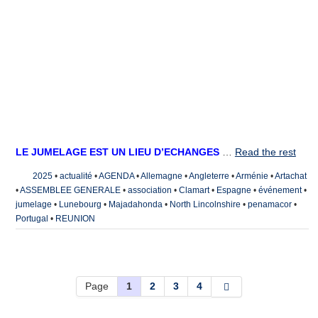
LE JUMELAGE EST UN LIEU D’ECHANGES
…
Read the rest
2025
•
actualité
•
AGENDA
•
Allemagne
•
Angleterre
•
Arménie
•
Artachat
•
ASSEMBLEE GENERALE
•
association
•
Clamart
•
Espagne
•
événement
•
jumelage
•
Lunebourg
•
Majadahonda
•
North Lincolnshire
•
penamacor
•
Portugal
•
REUNION
Page
1
2
3
4