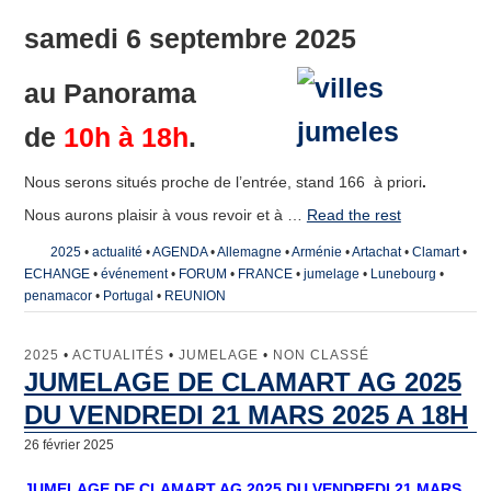
samedi 6 septembre 2025
au
Panorama
de
10h à 18h
.
Nous serons situés proche de l’entrée, stand 166 à priori
.
Nous aurons plaisir à vous revoir et à …
Read the rest
2025
•
actualité
•
AGENDA
•
Allemagne
•
Arménie
•
Artachat
•
Clamart
•
ECHANGE
•
événement
•
FORUM
•
FRANCE
•
jumelage
•
Lunebourg
•
penamacor
•
Portugal
•
REUNION
2025
•
ACTUALITÉS
•
JUMELAGE
•
NON CLASSÉ
JUMELAGE DE CLAMART AG 2025
DU VENDREDI 21 MARS 2025 A 18H
26 février 2025
JUMELAGE DE CLAMART AG 2025 DU VENDREDI 21 MARS