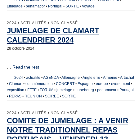
2025
•
actualité
•
AGENDA
•
Clamart
•
ECHANGE
•
événement
•
jumelage
•
penamacor
•
Portugal
•
SORTIE
•
voyage
2024
•
ACTUALITÉS
•
NON CLASSÉ
JUMELAGE DE CLAMART
CALENDRIER 2024
28 octobre 2024
…
Read the rest
2024
•
actualité
•
AGENDA
•
Allemagne
•
Angleterre
•
Arménie
•
Artachat
•
Clamart
•
commémoration
•
CONCERT
•
Espagne
•
europe
•
événement
•
exposition
•
FETE
•
FORUM
•
jumelage
•
Lunebourg
•
penamacor
•
Portugal
•
REPAS
•
REUNION
•
SOIREE
•
SORTIE
2024
•
ACTUALITÉS
•
NON CLASSÉ
COMITE DE JUMELAGE : A VENIR
NOTRE TRADITIONNEL REPAS