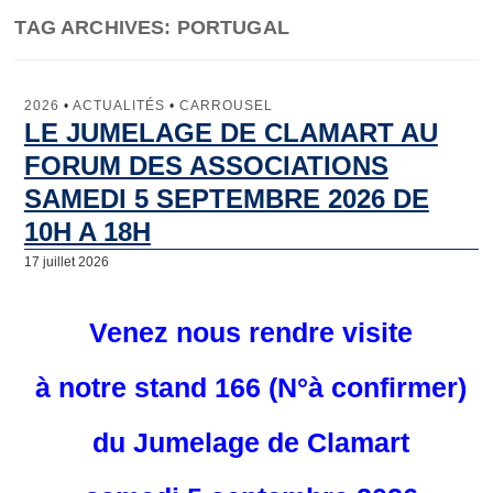
TAG ARCHIVES:
PORTUGAL
Jumelage
Clamart
2026
•
ACTUALITÉS
•
CARROUSEL
LE JUMELAGE DE CLAMART AU
Lunebourg
FORUM DES ASSOCIATIONS
North Lincolnshire
SAMEDI 5 SEPTEMBRE 2026 DE
10H A 18H
Majadahonda
17 juillet 2026
Artachat
Penamacor
Venez
nous rendre visite
Comité de Jumelage
à notre stand 166 (N°à confirmer)
Qu’est-ce que le Comité de Jumelage de Clamart ?
du Jumelage de Clamart
Les domaines d’intervention