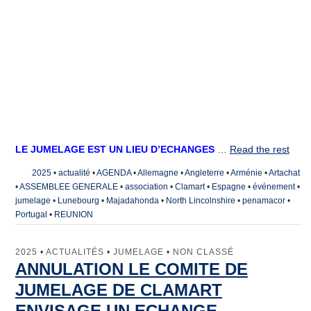
LE JUMELAGE EST UN LIEU D’ECHANGES
…
Read the rest
2025
•
actualité
•
AGENDA
•
Allemagne
•
Angleterre
•
Arménie
•
Artachat
•
ASSEMBLEE GENERALE
•
association
•
Clamart
•
Espagne
•
événement
•
jumelage
•
Lunebourg
•
Majadahonda
•
North Lincolnshire
•
penamacor
•
Portugal
•
REUNION
2025
•
ACTUALITÉS
•
JUMELAGE
•
NON CLASSÉ
ANNULATION LE COMITE DE
JUMELAGE DE CLAMART
ENVISAGE UN ECHANGE