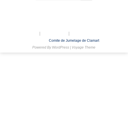
Mentions légales
Nous contacter
Inscription à la lettre d’Information
© 2026
Comite de Jumelage de Clamart
Powered By
WordPress
|
Voyage Theme