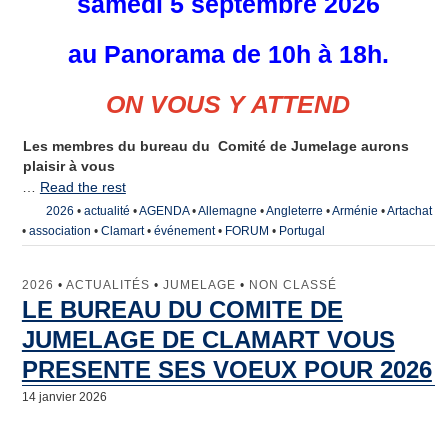
samedi 5 septembre 2026
Les villes jumelles
Actualités
au
Panorama de 10h à 18h.
Agenda et bulletins
ON VOUS Y ATTEND
Galerie de Photos
Les membres du bureau du Comité de Jumelage aurons
Adhésion
plaisir à vous
…
Read the rest
Nous contacter
2026
•
actualité
•
AGENDA
•
Allemagne
•
Angleterre
•
Arménie
•
Artachat
•
association
•
Clamart
•
événement
•
FORUM
•
Portugal
Le bureau
2026
•
ACTUALITÉS
•
JUMELAGE
•
NON CLASSÉ
Inscription à la lettre d’Information
LE BUREAU DU COMITE DE
Formulaire de Contact
JUMELAGE DE CLAMART VOUS
PRESENTE SES VOEUX POUR 2026
14 janvier 2026