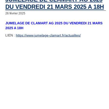
Les villes jumelles
DU VENDREDI 21 MARS 2025 A 18H
Actualités
26 février 2025
Agenda et bulletins
JUMELAGE DE CLAMART AG 2025 DU VENDREDI 21 MARS
2025 A 18H
Galerie de Photos
LIEN :
https://www.jumelage-clamart.fr/actualites/
Adhésion
Nous contacter
Le bureau
Inscription à la lettre d’Information
Formulaire de Contact