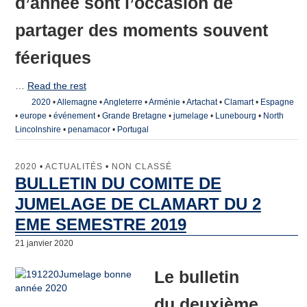
d’année sont l’occasion de
partager des moments souvent
féeriques
…
Read the rest
2020
•
Allemagne
•
Angleterre
•
Arménie
•
Artachat
•
Clamart
•
Espagne
•
europe
•
événement
•
Grande Bretagne
•
jumelage
•
Lunebourg
•
North
Lincolnshire
•
penamacor
•
Portugal
2020
•
ACTUALITÉS
•
NON CLASSÉ
BULLETIN DU COMITE DE
JUMELAGE DE CLAMART DU 2
EME SEMESTRE 2019
21 janvier 2020
Le bulletin
du deuxième