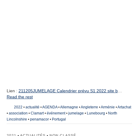
Lien :
211205JUMELAGE Calendrier prévu S1 2022 site b
…
Read the rest
2022
•
actualité
•
AGENDA
•
Allemagne
•
Angleterre
•
Arménie
•
Artachat
•
association
•
Clamart
•
événement
•
jumelage
•
Lunebourg
•
North
Lincolnshire
•
penamacor
•
Portugal
2021
•
ACTUALITÉS
•
NON CLASSÉ