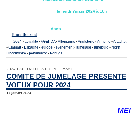
le jeudi 7mars 2024 à 18h
dans
…
Read the rest
2024
•
actualité
•
AGENDA
•
Allemagne
•
Angleterre
•
Arménie
•
Artachat
•
Clamart
•
Espagne
•
europe
•
événement
•
jumelage
•
luneburg
•
North
Lincolnshire
•
penamacor
•
Portugal
2024
•
ACTUALITÉS
•
NON CLASSÉ
COMITE DE JUMELAGE PRESENTE
VOEUX POUR 2024
17 janvier 2024
ME