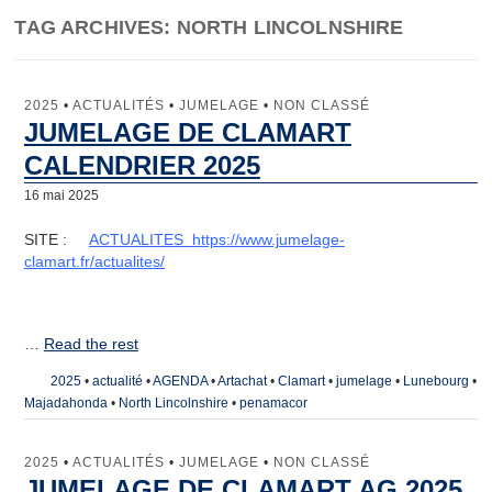
TAG ARCHIVES:
NORTH LINCOLNSHIRE
Jumelage
Clamart
2025
•
ACTUALITÉS
•
JUMELAGE
•
NON CLASSÉ
JUMELAGE DE CLAMART
Lunebourg
CALENDRIER 2025
North Lincolnshire
16 mai 2025
Majadahonda
SITE :
ACTUALITES https://www.jumelage-
clamart.fr/actualites/
Artachat
Penamacor
…
Read the rest
Comité de Jumelage
2025
•
actualité
•
AGENDA
•
Artachat
•
Clamart
•
jumelage
•
Lunebourg
•
Majadahonda
•
North Lincolnshire
•
penamacor
Qu’est-ce que le Comité de Jumelage de Clamart ?
Les domaines d’intervention
2025
•
ACTUALITÉS
•
JUMELAGE
•
NON CLASSÉ
JUMELAGE DE CLAMART AG 2025