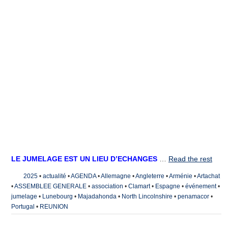
LE JUMELAGE EST UN LIEU D’ECHANGES
…
Read the rest
2025
•
actualité
•
AGENDA
•
Allemagne
•
Angleterre
•
Arménie
•
Artachat
•
ASSEMBLEE GENERALE
•
association
•
Clamart
•
Espagne
•
événement
•
jumelage
•
Lunebourg
•
Majadahonda
•
North Lincolnshire
•
penamacor
•
Portugal
•
REUNION