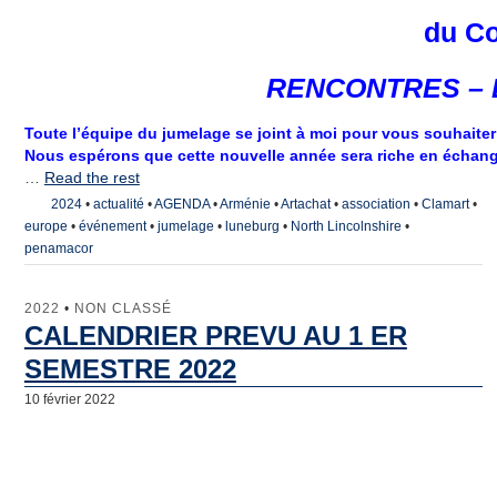
du C
RENCONTRES –
Toute l’équipe du jumelage se joint à moi pour vous souhaiter
Nous espérons que cette nouvelle année sera riche en échang
…
Read the rest
2024
•
actualité
•
AGENDA
•
Arménie
•
Artachat
•
association
•
Clamart
•
europe
•
événement
•
jumelage
•
luneburg
•
North Lincolnshire
•
penamacor
2022
•
NON CLASSÉ
CALENDRIER PREVU AU 1 ER
SEMESTRE 2022
10 février 2022