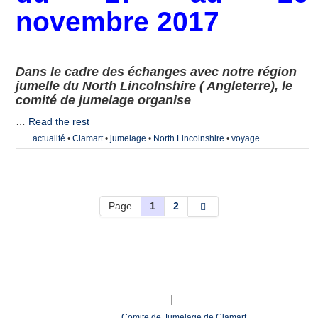
novembre 2017
Dans le cadre des échanges avec notre région
jumelle du North Lincolnshire ( Angleterre), le
comité de jumelage organise
…
Read the rest
actualité
•
Clamart
•
jumelage
•
North Lincolnshire
•
voyage
Page
1
2
Mentions légales
Nous contacter
Inscription à la lettre d’Information
© 2026
Comite de Jumelage de Clamart