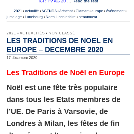
ICI :
PV AG 20
…
Read the rest
2021
•
actualité
•
AGENDA
•
Artachat
•
Clamart
•
europe
•
événement
•
jumelage
•
Lunebourg
•
North Lincolnshire
•
penamacor
2021
•
ACTUALITÉS
•
NON CLASSÉ
LES TRADITIONS DE NOEL EN
EUROPE – DECEMBRE 2020
17 décembre 2020
Les Traditions de Noël en Europe
Noël est une fête très populaire
dans tous les Etats membres de
l’UE. De Paris à Varsovie, de
Londres à Milan, les fêtes de fin