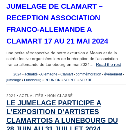
JUMELAGE DE CLAMART –
RECEPTION ASSOCIATION
FRANCO-ALLEMANDE A
CLAMART 17 AU 21 MAI 2024
une petite rétrospective de notre excursion à Meaux et de la
soirée festive organisées lors de la réception de l’association
franco-allemande de Lunebourg en mai 2024.…
Read the rest
2024
•
actualité
•
Allemagne
•
Clamart
•
commémoration
•
événement
•
jumelage
•
Lunebourg
•
REUNION
•
SOIREE
•
SORTIE
2024
•
ACTUALITÉS
•
NON CLASSÉ
LE JUMELAGE PARTICIPE A
L’EXPOSITION D’ARTISTES
CLAMARTOIS A LUNEBOURG DU
28 JUIN AU 31 JUILLET 2024