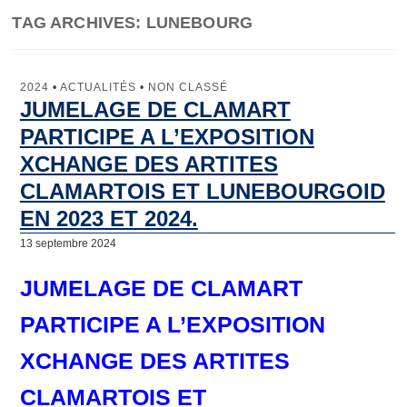
TAG ARCHIVES:
LUNEBOURG
Jumelage
Clamart
2024
•
ACTUALITÉS
•
NON CLASSÉ
JUMELAGE DE CLAMART
Lunebourg
PARTICIPE A L’EXPOSITION
North Lincolnshire
XCHANGE DES ARTITES
CLAMARTOIS ET LUNEBOURGOID
Majadahonda
EN 2023 ET 2024.
Artachat
13 septembre 2024
Penamacor
JUMELAGE DE CLAMART
Comité de Jumelage
PARTICIPE A L’EXPOSITION
Qu’est-ce que le Comité de Jumelage de Clamart ?
XCHANGE DES ARTITES
Les domaines d’intervention
CLAMARTOIS ET