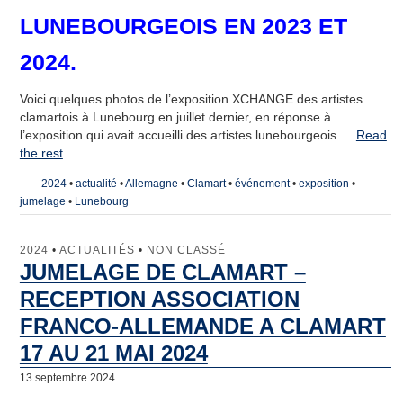
Les villes jumelles
LUNEBOURGEOIS EN 2023 ET
Actualités
2024.
Agenda et bulletins
Voici quelques photos de l’exposition XCHANGE des artistes
Galerie de Photos
clamartois à Lunebourg en juillet dernier, en réponse à
l’exposition qui avait accueilli des artistes lunebourgeois …
Read
Adhésion
the rest
2024
•
actualité
•
Allemagne
•
Clamart
•
événement
•
exposition
•
Nous contacter
jumelage
•
Lunebourg
Le bureau
2024
•
ACTUALITÉS
•
NON CLASSÉ
Inscription à la lettre d’Information
JUMELAGE DE CLAMART –
RECEPTION ASSOCIATION
Formulaire de Contact
FRANCO-ALLEMANDE A CLAMART
17 AU 21 MAI 2024
13 septembre 2024