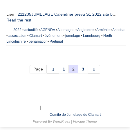
Lien :
211205JUMELAGE Calendrier prévu S1 2022 site b
…
Read the rest
2022
•
actualité
•
AGENDA
•
Allemagne
•
Angleterre
•
Arménie
•
Artachat
•
association
•
Clamart
•
événement
•
jumelage
•
Lunebourg
•
North
Lincolnshire
•
penamacor
•
Portugal
Page
1
2
3
Mentions légales
Nous contacter
Inscription à la lettre d’Information
© 2026
Comite de Jumelage de Clamart
Powered By
WordPress
|
Voyage Theme